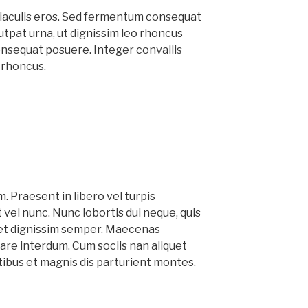
e iaculis eros. Sed fermentum consequat
utpat urna, ut dignissim leo rhoncus
onsequat posuere. Integer convallis
o rhoncus.
. Praesent in libero vel turpis
vel nunc. Nunc lobortis dui neque, quis
et dignissim semper. Maecenas
are interdum. Cum sociis nan aliquet
ibus et magnis dis parturient montes.