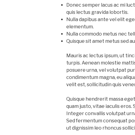
Donec semper lacus ac mi luc
quis lectus gravida lobortis.
Nulla dapibus ante vel elit 
elementum.
Nulla commodo metus nec tellu
Quisque sit amet metus sed aug
Mauris ac lectus ipsum, ut tin
turpis. Aenean molestie mattis
posuere urna, vel volutpat pur
condimentum magna, eu aliqua
velit est, sollicitudin quis vene
Quisque hendrerit massa eget 
quam justo, vitae iaculis ero
Integer convallis volutpat urna
Sed fermentum consequat posu
ut dignissim leo rhoncus sollic