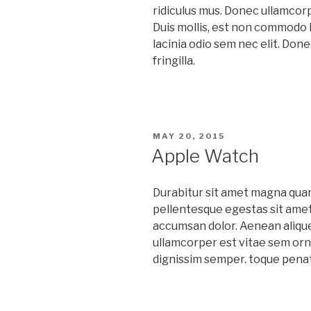
ridiculus mus. Donec ullamcorp
Duis mollis, est non commodo lu
lacinia odio sem nec elit. Don
fringilla.
POSTED
MAY 20, 2015
ON
Apple Watch
D
urabitur sit amet magna quam
pellentesque egestas sit amet 
accumsan dolor. Aenean aliqu
ullamcorper est vitae sem orn
dignissim semper. toque penat