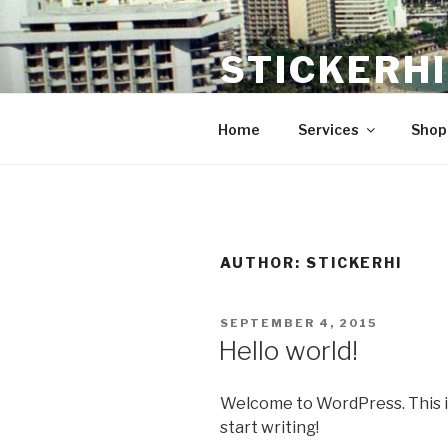
Skip
to
STICKERHI
content
Premium Quality Stickers // M
Home
Services
Shop
AUTHOR:
STICKERHI
POSTED
SEPTEMBER 4, 2015
ON
Hello world!
Welcome to WordPress. This is y
start writing!