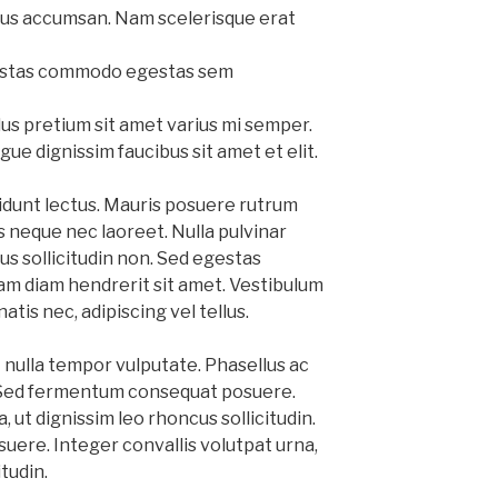
tus accumsan. Nam scelerisque erat
egestas commodo egestas sem
s pretium sit amet varius mi semper.
ue dignissim faucibus sit amet et elit.
cidunt lectus. Mauris posuere rutrum
 neque nec laoreet. Nulla pulvinar
us sollicitudin non. Sed egestas
m diam hendrerit sit amet. Vestibulum
natis nec, adipiscing vel tellus.
nulla tempor vulputate. Phasellus ac
s. Sed fermentum consequat posuere.
, ut dignissim leo rhoncus sollicitudin.
ere. Integer convallis volutpat urna,
itudin.