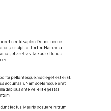
aoreet nec id sapien. Donec neque
met, suscipit et tortor. Nam arcu
 amet, pharetra vitae odio. Donec
rra.
porta pellentesque. Sed eget est erat.
tus accumsan. Nam scelerisque erat
ulla dapibus ante vel elit egestas
ntum.
cidunt lectus. Mauris posuere rutrum