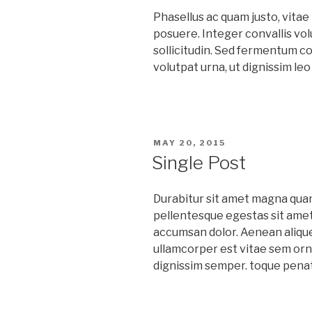
Phasellus ac quam justo, vita
posuere. Integer convallis vol
sollicitudin. Sed fermentum c
volutpat urna, ut dignissim le
POSTED
MAY 20, 2015
ON
Single Post
D
urabitur sit amet magna quam
pellentesque egestas sit amet 
accumsan dolor. Aenean aliqu
ullamcorper est vitae sem orn
dignissim semper. toque penat