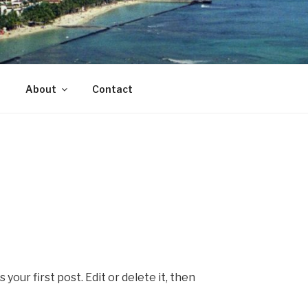
ade in Hawaii with Aloha
About
Contact
our first post. Edit or delete it, then