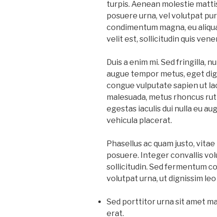
turpis. Aenean molestie mattis
posuere urna, vel volutpat pur
condimentum magna, eu aliqua
velit est, sollicitudin quis vene
Duis a enim mi. Sed fringilla,
augue tempor metus, eget dign
congue vulputate sapien ut lac
malesuada, metus rhoncus rutru
egestas iaculis dui nulla eu au
vehicula placerat.
Phasellus ac quam justo, vita
posuere. Integer convallis vol
sollicitudin. Sed fermentum c
volutpat urna, ut dignissim le
Sed porttitor urna sit amet m
erat.