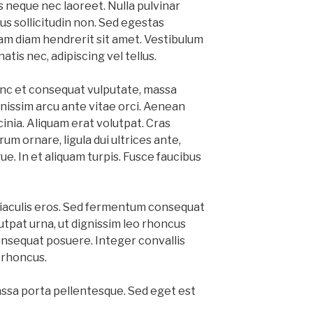
 neque nec laoreet. Nulla pulvinar
us sollicitudin non. Sed egestas
m diam hendrerit sit amet. Vestibulum
natis nec, adipiscing vel tellus.
 nunc et consequat vulputate, massa
issim arcu ante vitae orci. Aenean
inia. Aliquam erat volutpat. Cras
m ornare, ligula dui ultrices ante,
gue. In et aliquam turpis. Fusce faucibus
e iaculis eros. Sed fermentum consequat
utpat urna, ut dignissim leo rhoncus
onsequat posuere. Integer convallis
o rhoncus.
assa porta pellentesque. Sed eget est