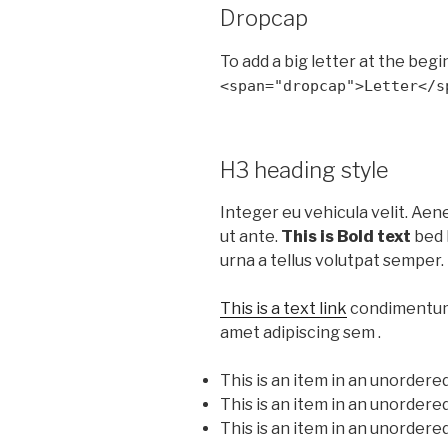
Dropcap
To add a big letter at the begi
<span="dropcap">Letter</s
H3 heading style
Integer eu vehicula velit. Aen
ut ante.
This is Bold text
bed l
urna a tellus volutpat semper
This is a text link
condimentum 
amet adipiscing sem .
This is an item in an unordered
This is an item in an unordered
This is an item in an unordered