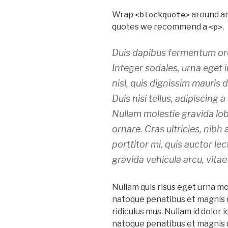
Wrap
around a
<blockquote>
quotes we recommend a
.
<p>
Duis dapibus fermentum orci
Integer sodales, urna eget i
nisl, quis dignissim mauris 
Duis nisi tellus, adipiscing a 
Nullam molestie gravida lobo
ornare. Cras ultricies, nibh 
porttitor mi, quis auctor l
gravida vehicula arcu, vitae
Nullam quis risus eget urna mol
natoque penatibus et magnis 
ridiculus mus. Nullam id dolor i
natoque penatibus et magnis 