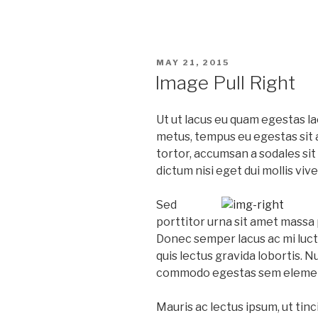
POSTED
MAY 21, 2015
ON
Image Pull Right
Ut ut lacus eu quam egestas l
metus, tempus eu egestas sit a
tortor, accumsan a sodales sit
dictum nisi eget dui mollis vive
Sed
porttitor urna sit amet massa 
Donec semper lacus ac mi luc
quis lectus gravida lobortis. N
commodo egestas sem eleme
Mauris ac lectus ipsum, ut tin