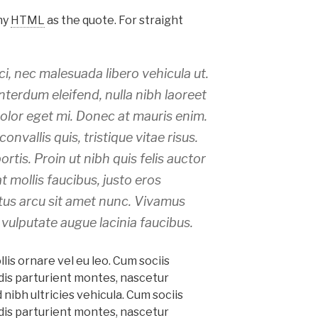
ny
HTML
as the quote. For straight
, nec malesuada libero vehicula ut.
nterdum eleifend, nulla nibh laoreet
dolor eget mi. Donec at mauris enim.
convallis quis, tristique vitae risus.
rtis. Proin ut nibh quis felis auctor
at mollis faucibus, justo eros
ectus arcu sit amet nunc. Vivamus
 vulputate augue lacinia faucibus.
lis ornare vel eu leo. Cum sociis
dis parturient montes, nascetur
d nibh ultricies vehicula. Cum sociis
dis parturient montes, nascetur